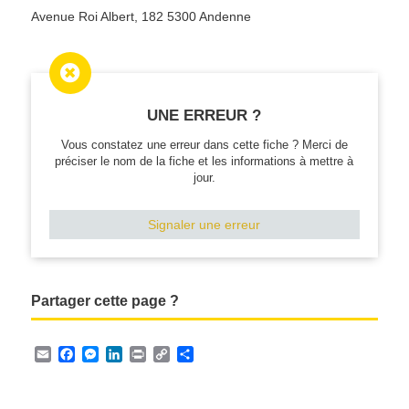
Avenue Roi Albert, 182 5300 Andenne

UNE ERREUR ?
Vous constatez une erreur dans cette fiche ? Merci de
préciser le nom de la fiche et les informations à mettre à
jour.
Signaler une erreur
Partager cette page ?
E
F
M
L
P
C
P
m
a
e
i
r
o
a
a
c
s
n
i
p
r
i
e
s
k
n
y
t