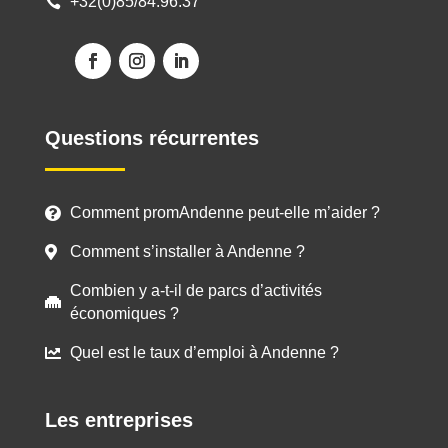
+32(0)85/84.96.37

Questions récurrentes
Comment promAndenne peut-elle m’aider ?

Comment s’installer à Andenne ?

Combien y a-t-il de parcs d’activités

économiques ?
Quel est le taux d’emploi à Andenne ?

Les entreprises