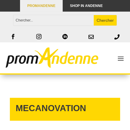
PROMANDENNE
SHOP IN ANDENNE





MECANOVATION