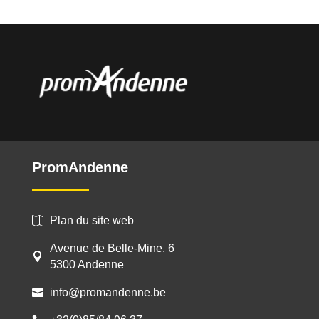
l
b
e
e
t
L
a
o
n
d
i
g
o
g
I
n
e
k
e
n
k
r
r
PromAndenne
Plan du site web

Avenue de Belle-Mine, 6

5300 Andenne
info@promandenne.be
