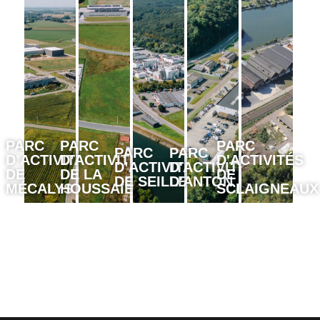
PARC
PARC
PARC
PARC
PARC
D’ACTIVITÉS
D’ACTIVITÉS
D'ACTIVITÉS
D’ACTIVITÉS
D'ACTIVITÉS
DE
DE LA
DE
DE SEILLES
D'ANTON
MÉCALYS ®
HOUSSAIE
SCLAIGNEAUX