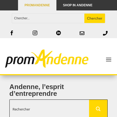
PROMANDENNE
SHOP IN ANDENNE





Andenne, l’esprit
d’entreprendre