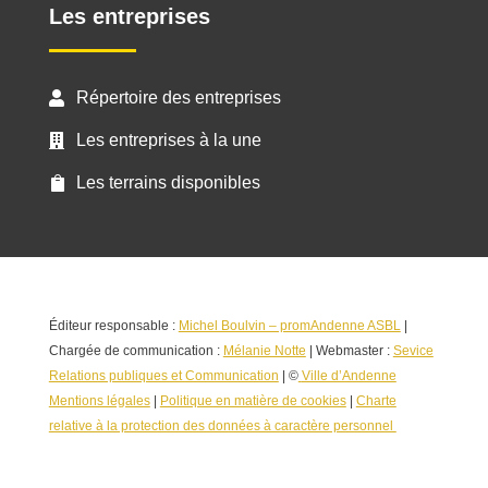
Les entreprises
Répertoire des entreprises

Les entreprises à la une

Les terrains disponibles

Éditeur responsable :
Michel Boulvin – promAndenne ASBL
|
Chargée de communication :
Mélanie Notte
| Webmaster :
Sevice
Relations publiques et Communication
| ©
Ville d’Andenne
Mentions légales
|
Politique en matière de cookies
|
Charte
relative à la protection des données à caractère personnel