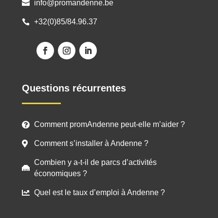
info@promandenne.be

+32(0)85/84.96.37

Questions récurrentes
Comment promAndenne peut-elle m’aider ?

Comment s’installer à Andenne ?

Combien y a-t-il de parcs d’activités

économiques ?
Quel est le taux d’emploi à Andenne ?
