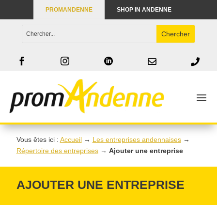
PROMANDENNE
SHOP IN ANDENNE





Vous êtes ici :
Accueil
→
Les entreprises andennaises
→
Répertoire des entreprises
→
Ajouter une entreprise
AJOUTER UNE ENTREPRISE