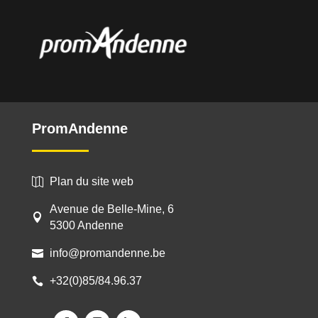
l
e
f
t
b
l
a
n
PromAndenne
k
Plan du site web

Avenue de Belle-Mine, 6

5300 Andenne
info@promandenne.be

+32(0)85/84.96.37
