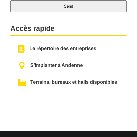
Send
T
Accès rapide
h
i
s

f
Le répertoire des entreprises
i
e

S’implanter à Andenne
l
d

Terrains, bureaux et halls disponibles
s
h
o
u
l
d
b
e