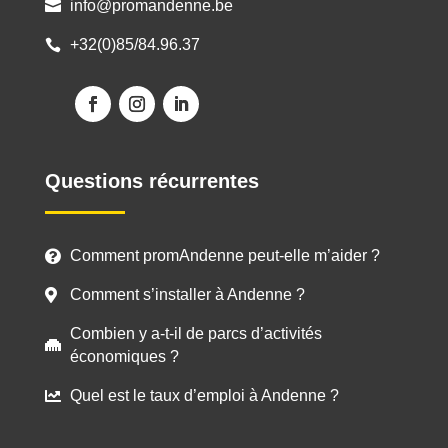
info@promandenne.be

+32(0)85/84.96.37

Questions récurrentes
Comment promAndenne peut-elle m’aider ?

Comment s’installer à Andenne ?

Combien y a-t-il de parcs d’activités

économiques ?
Quel est le taux d’emploi à Andenne ?
