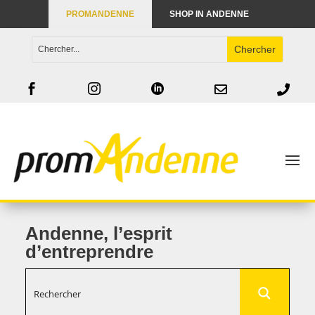
PROMANDENNE
SHOP IN ANDENNE





Andenne, l’esprit
d’entreprendre