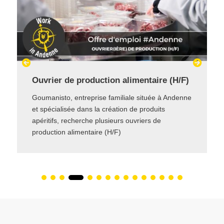
de production alimentaire (H/F)
Mécanicien agri
, entreprise familiale située à Andenne
Une entreprise situ
isée dans la création de produits
conception, la fabri
 recherche plusieurs ouvriers de
machines agricoles
 alimentaire (H/F)
agricole (h/f)