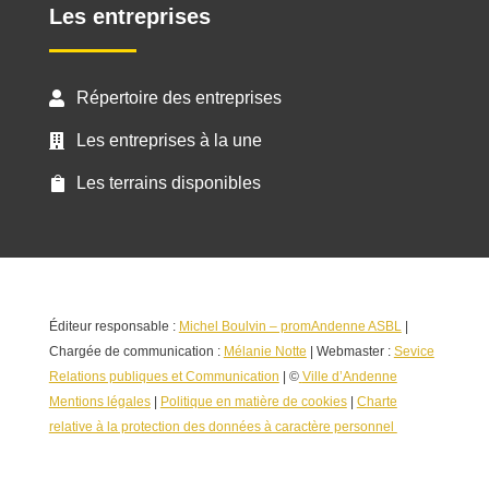
Les entreprises
Répertoire des entreprises

Les entreprises à la une

Les terrains disponibles

Éditeur responsable :
Michel Boulvin – promAndenne ASBL
|
Chargée de communication :
Mélanie Notte
| Webmaster :
Sevice
Relations publiques et Communication
| ©
Ville d’Andenne
Mentions légales
|
Politique en matière de cookies
|
Charte
relative à la protection des données à caractère personnel